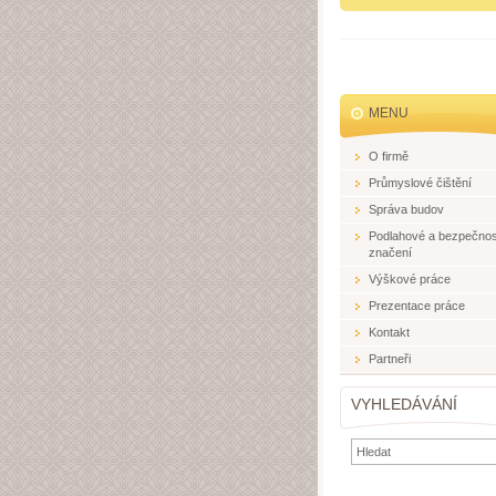
MENU
O firmě
Průmyslové čištění
Správa budov
Podlahové a bezpečnos
značení
Výškové práce
Prezentace práce
Kontakt
Partneři
VYHLEDÁVÁNÍ