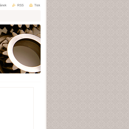
ránek
RSS
Tisk