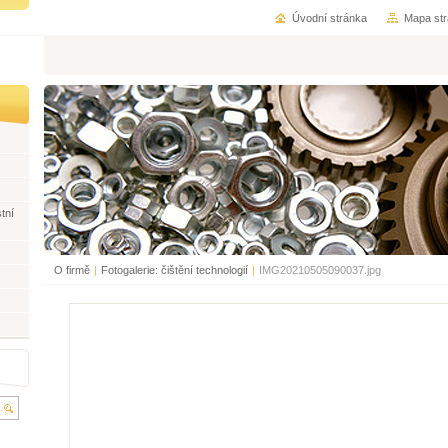
Úvodní stránka
Mapa st
tní
O firmě
|
Fotogalerie: čištění technologií
|
IMG20210505090037.jpg