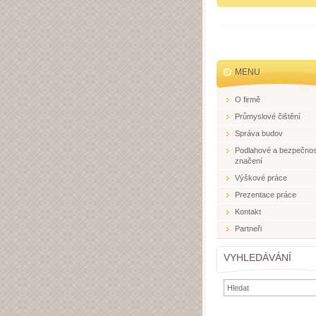
MENU
O firmě
Průmyslové čištění
Správa budov
Podlahové a bezpečnos
značení
Výškové práce
Prezentace práce
Kontakt
Partneři
VYHLEDÁVÁNÍ